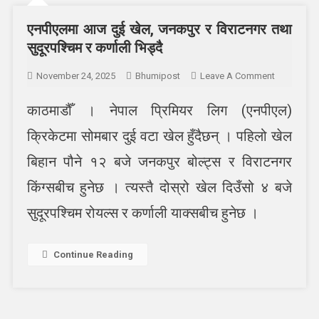
एनपीएलमा आज दुई खेल, जनकपुर र विराटनगर तथा
सुदूरपश्चिम र कर्णाली भिड्दै
On
November 24, 2025
Bhumipost
Leave A Comment
एनपीएलमा
काठमाडौँ । नेपाल प्रिमियर लिग (एनपीएल)
आज
दुई
क्रिकेटमा सोमबार दुई वटा खेल हुँदैछन् । पहिलो खेल
खेल,
जनकपुर
बिहान पौने १२ बजे जनकपुर बोल्ट्स र विराटनगर
र
किंग्सबीच हुनेछ । त्यस्तै दोस्रो खेल दिउँसो ४ बजे
विराटनगर
तथा
सुदूरपश्चिम रोयल्स र कर्णाली याक्सबीच हुनेछ ।
सुदूरपश्चिम
र
Continue Reading
कर्णाली
भिड्दै