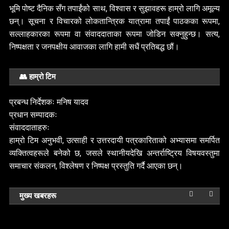
भूमि पोष्ट दैनिक सँग तपाईंको साथ, विश्वास र सुझावहरू हाम्रो लागि अमूल्य
छन्। सूचना र विचारको लोकतान्त्रिक यात्रामा तपाईं पाठकका रूपमा,
सल्लाहकारका रूपमा वा संवाददाताका रूपमा जोडिन सक्नुहुन्छ। सत्य,
निष्पक्षता र जनपक्षीय आवाजका लागि हामी सधैं प्रतिबद्ध छौं।
👥 हाम्रो टिम
प्रबन्ध निर्देशकः मनिष यादव
प्रधान सम्पादकः
संवाददाताहरुः
सबै
हाम्रो टिम अनुभवी, उत्साही र उत्तरदायी पत्रकारिताको अभ्यासमा समर्पित
तन्त्र
सबै
डोल्पा
व्यक्तित्वहरूले बनेको छ, जसले स्थानीयदेखि अन्तर्राष्ट्रिय विषयवस्तुमा
ौँडा कपडा उद्योग फेरि सञ्चालनको तयारी
मृत्यु
समाचार संकलन, विश्लेषण र निष्पक्ष प्रस्तुति गर्दै आएका छन्।
y 5, 2026
bhumipost
July 5,
मुख्य खबरहरू