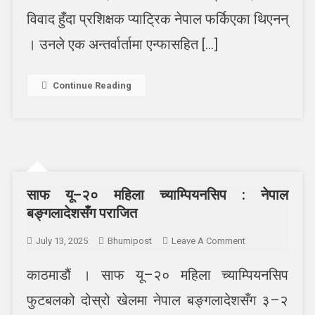
विवाद हुँदा प्रशिक्षक प्याट्रिक नेपाल फर्किएका थिएनन्
। उनले एक अन्तर्वार्तामा एन्फासहित […]
Continue Reading
साफ यू–२० महिला च्याम्पियनसिप : नेपाल
बङ्गलादेशसँग पराजित
On
July 13, 2025
Bhumipost
Leave A Comment
साफ
काठमाडौं । साफ यू–२० महिला च्याम्पियनसिप
यू–
२०
फुटबलको दोस्रो खेलमा नेपाल बङ्गलादेशसँग ३–२
महिला