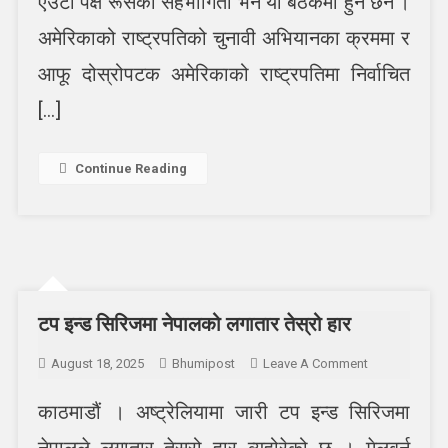
एउटा पक्ष रूसको सहभागिता भने यो बैठकमा हुने छैन ।
सरकार
प्रमुख
अमेरिकाको राष्ट्रपतिको चुनावी अभियानका क्रममा र
आफू दोस्रोपटक अमेरिकाको राष्ट्रपतिमा निर्वाचित
[…]
Continue Reading
टप इन्ड सिरिजमा नेपालको लगातार तेस्रो हार
On
August 18, 2025
Bhumipost
Leave A Comment
टप
काठमाडौं । अष्ट्रेलियामा जारी टप इन्ड सिरिजमा
इन्ड
सिरिजमा
नेपालले लगातार तेस्रो हार व्यहोरेको छ । मेलबर्न