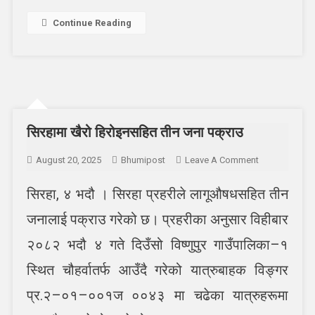
Continue Reading
सिरहामा खैरो हिरोइनसहित तीन जना पक्राउ
On
August 20, 2025
Bhumipost
Leave A Comment
सिरहामा
सिरहा, ४ भदौ । सिरहा प्रहरीले लागूऔषधसहित तीन
खैरो
हिरोइनसहित
जनालाई पक्राउ गरेको छ। प्रहरीका अनुसार विहीबार
तीन
जना
२०८२ भदौ ४ गते दिउँसो विष्णुपुर गाउँपालिका–१
पक्राउ
स्थित चौहर्वातर्फ आउँदै गरेको यात्रुबाहक विङ्गर
प्र.२–०१–००१ज ००४३ मा चढेका यात्रुहरूमा