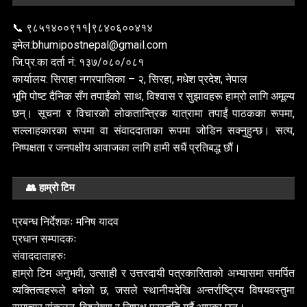
📞 ९८५१४००९११|९८४०६००४१४
इमेल:bhumipostnepal@gmail.com
जि.प्र.का दर्ता नं: १३७/०८०/०८१
कार्यालय: सिराहा नगरपालिका – २, सिरहा, मधेश प्रदेश, नेपाल
भूमि पोष्ट दैनिक सँग तपाईंको साथ, विश्वास र सुझावहरू हाम्रो लागि अमूल्य
छन्। सूचना र विचारको लोकतान्त्रिक यात्रामा तपाईं पाठकका रूपमा,
सल्लाहकारका रूपमा वा संवाददाताका रूपमा जोडिन सक्नुहुन्छ। सत्य,
निष्पक्षता र जनपक्षीय आवाजका लागि हामी सधैं प्रतिबद्ध छौं।
👥 हाम्रो टिम
प्रबन्ध निर्देशकः मनिष यादव
प्रधान सम्पादकः
संवाददाताहरुः
हाम्रो टिम अनुभवी, उत्साही र उत्तरदायी पत्रकारिताको अभ्यासमा समर्पित
व्यक्तित्वहरूले बनेको छ, जसले स्थानीयदेखि अन्तर्राष्ट्रिय विषयवस्तुमा
अर्थतन्त्र
सबै
सबै