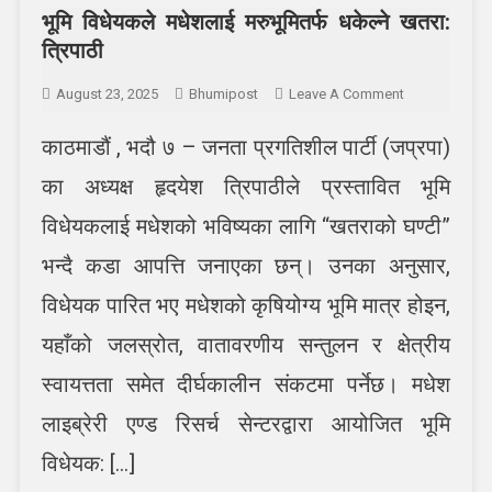
भूमि विधेयकले मधेशलाई मरुभूमितर्फ धकेल्ने खतरा:
त्रिपाठी
On
August 23, 2025
Bhumipost
Leave A Comment
भूमि
काठमाडौं , भदौ ७ – जनता प्रगतिशील पार्टी (जप्रपा)
विधेयकले
मधेशलाई
का अध्यक्ष हृदयेश त्रिपाठीले प्रस्तावित भूमि
मरुभूमितर्फ
धकेल्ने
विधेयकलाई मधेशको भविष्यका लागि “खतराको घण्टी”
खतरा:
भन्दै कडा आपत्ति जनाएका छन्। उनका अनुसार,
त्रिपाठी
विधेयक पारित भए मधेशको कृषियोग्य भूमि मात्र होइन,
यहाँको जलस्रोत, वातावरणीय सन्तुलन र क्षेत्रीय
स्वायत्तता समेत दीर्घकालीन संकटमा पर्नेछ। मधेश
लाइब्रेरी एण्ड रिसर्च सेन्टरद्वारा आयोजित भूमि
विधेयक: […]