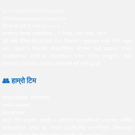
📞 ९८५१४००९११|९८४०६००४१४
इमेल:bhumipostnepal@gmail.com
जि.प्र.का दर्ता नं: १३७/०८०/०८१
कार्यालय: सिराहा नगरपालिका – २, सिरहा, मधेश प्रदेश, नेपाल
भूमि पोष्ट दैनिक सँग तपाईंको साथ, विश्वास र सुझावहरू हाम्रो लागि अमूल्य
छन्। सूचना र विचारको लोकतान्त्रिक यात्रामा तपाईं पाठकका रूपमा,
सल्लाहकारका रूपमा वा संवाददाताका रूपमा जोडिन सक्नुहुन्छ। सत्य,
निष्पक्षता र जनपक्षीय आवाजका लागि हामी सधैं प्रतिबद्ध छौं।
👥 हाम्रो टिम
प्रबन्ध निर्देशकः मनिष यादव
प्रधान सम्पादकः
संवाददाताहरुः
हाम्रो टिम अनुभवी, उत्साही र उत्तरदायी पत्रकारिताको अभ्यासमा समर्पित
व्यक्तित्वहरूले बनेको छ, जसले स्थानीयदेखि अन्तर्राष्ट्रिय विषयवस्तुमा