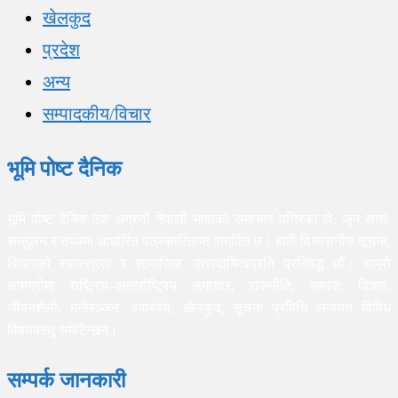
खेलकुद
प्रदेश
अन्य
सम्पादकीय/विचार
भूमि पोष्ट दैनिक
भूमि पोष्ट दैनिक एक अग्रणी नेपाली भाषाको समाचार पत्रिका हो, जुन सत्य,
सन्तुलन र तथ्यमा आधारित पत्रकारितामा समर्पित छ। हामी विश्वसनीय सूचना,
विचारको स्वतन्त्रता र सामाजिक उत्तरदायित्वप्रति प्रतिबद्ध छौं। हाम्रो
सामग्रीमा राष्ट्रिय–अन्तर्राष्ट्रिय समाचार, राजनीति, समाज, विचार,
जीवनशैली, मनोरञ्जन, स्वास्थ्य, खेलकुद, सूचना प्रविधि लगायत विविध
विषयवस्तु समेटिन्छन्।
सम्पर्क जानकारी