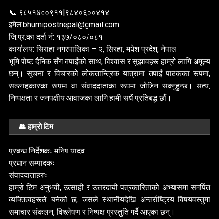
📞 ९८५१४००९११|९८४०६००४१४
इमेल:bhumipostnepal@gmail.com
जि.प्र.का दर्ता नं: १३७/०८०/०८१
कार्यालय: सिराहा नगरपालिका – २, सिरहा, मधेश प्रदेश, नेपाल
भूमि पोष्ट दैनिक सँग तपाईंको साथ, विश्वास र सुझावहरू हाम्रो लागि अमूल्य
छन्। सूचना र विचारको लोकतान्त्रिक यात्रामा तपाईं पाठकका रूपमा,
सल्लाहकारका रूपमा वा संवाददाताका रूपमा जोडिन सक्नुहुन्छ। सत्य,
निष्पक्षता र जनपक्षीय आवाजका लागि हामी सधैं प्रतिबद्ध छौं।
👥 हाम्रो टिम
प्रबन्ध निर्देशकः मनिष यादव
प्रधान सम्पादकः
संवाददाताहरुः
सबै
हाम्रो टिम अनुभवी, उत्साही र उत्तरदायी पत्रकारिताको अभ्यासमा समर्पित
डोल्पामा लेदोसह
व्यक्तित्वहरूले बनेको छ, जसले स्थानीयदेखि अन्तर्राष्ट्रिय विषयवस्तुमा
उद्योग फेरि सञ्चालनको तयारी
मृत्यु
समाचार संकलन, विश्लेषण र निष्पक्ष प्रस्तुति गर्दै आएका छन्।