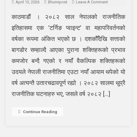
On
April 13, 2026
Bhumipost
Leave A Comment
पुरानालाई
काठमाडौं । २०८२ साल नेपालको राजनीतिक
सच्चिने
र
इतिहासमा एक ’टर्निङ प्वाइन्ट’ वा महापरिवर्तनको
नयाँ
शक्तिहरूका
वर्षका रूपमा अंकित भएको छ । दशकौँदेखि सत्ताको
लागि
बागडोर सम्हाल्दै आएका पुराना शक्तिहरूको प्रभाव
काम
गरेर
कमजोर बन्दै गएको र नयाँ वैकल्पिक शक्तिहरूको
देखाउने
उदयले नेपाली राजनीतिमा एउटा नयाँ आयाम थपेको यो
चुनौतीको
वर्ष
वर्ष अत्यन्तै उतारचढावपूर्ण रह्यो । २०८२ सालमा थुप्रै
राजनीतिक घटनाहरु भए, जसले वर्ष २०८२ […]
Continue Reading