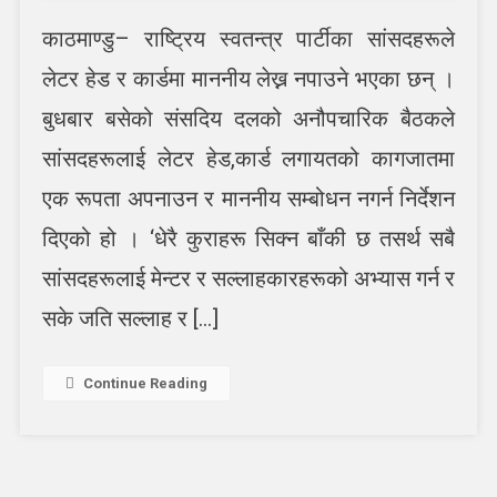
रास्वपाका
काठमाण्डु– राष्ट्रिय स्वतन्त्र पार्टीका सांसदहरूले
सांसदहरूलाई
लेटर
लेटर हेड र कार्डमा माननीय लेख्न नपाउने भएका छन् ।
हेड
र
बुधबार बसेको संसदिय दलको अनौपचारिक बैठकले
कार्डमा
सांसदहरूलाई लेटर हेड,कार्ड लगायतको कागजातमा
‘माननीय’
नलेख्न
एक रूपता अपनाउन र माननीय सम्बोधन नगर्न निर्देशन
निर्देशन
दिएको हो । ‘धेरै कुराहरू सिक्न बाँकी छ तसर्थ सबै
सांसदहरूलाई मेन्टर र सल्लाहकारहरूको अभ्यास गर्न र
सके जति सल्लाह र […]
Continue Reading