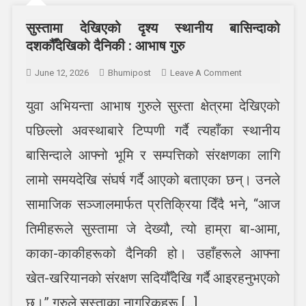
सुस्तामा देखिएको दृश्य स्थानीय बासिन्दाको
दशकौँदेखिको दैनिकी : आभाष गुरु
On
June 12, 2026
Bhumipost
Leave A Comment
सुस्तामा
युवा अभियन्ता आभाष गुरुले सुस्ता क्षेत्रमा देखिएको
देखिएको
दृश्य
पछिल्लो अवस्थाबारे टिप्पणी गर्दै त्यहाँका स्थानीय
स्थानीय
बासिन्दाको
बासिन्दाले आफ्नो भूमि र सम्पत्तिको संरक्षणका लागि
दशकौँदेखिको
लामो समयदेखि संघर्ष गर्दै आएको बताएका छन्। उनले
दैनिकी
:
सामाजिक सञ्जालमार्फत प्रतिक्रिया दिँदै भने, “आज
आभाष
तिमीहरूले सुस्तामा जे देख्यौ, त्यो हाम्रा बा-आमा,
गुरु
काका-काकीहरूको दैनिकी हो। उहाँहरूले आफ्ना
खेत-खरियानको संरक्षण सदियौँदेखि गर्दै आइरहनुभएको
छ।” गुरुले सुस्ताका नागरिकहरू […]